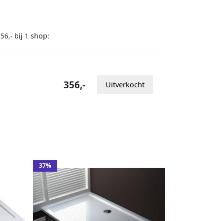
bij
shop:
56,-
1
356,-
Uitverkocht
37%