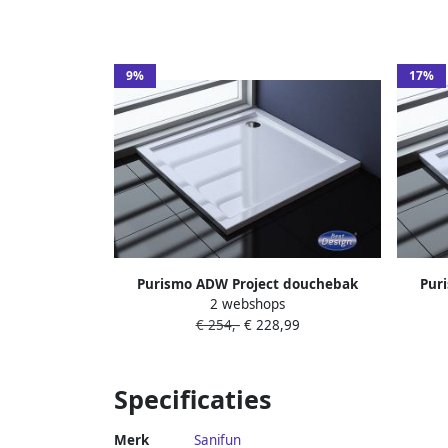
9%
17%
Purismo ADW Project douchebak
Pur
2 webshops
100x100x4 cm vierkant wit glans
80
€ 254,-
€ 228,99
Specificaties
Merk
Sanifun