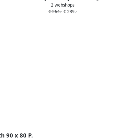
2 webshops
douchebak 120x90x4cm Glans Wit
€ 264,-
€ 239,-
 90 x 80 P.