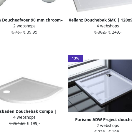
n Doucheafvoer 90 mm chroom–
Xellanz Douchebak SMC | 120x
2 webshops
4 webshops
ikt voor Stonea douchebakken
| SMC | Excl.Afvoer | Rechthoe
€ 76,-
€ 39,95
€ 302,-
€ 249,-
glans
13%
sbaden Douchebak Compo |
4 webshops
0x4 cm | SMC | Excl.Afvoer |
Purismo ADW Project douch
€ 264,60
€ 199,-
Kwartrond | Wit glans
2 webshops
90x90x4 cm vierkant wit gl
€ 226,-
€ 196,-