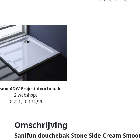
ismo ADW Project douchebak
2 webshops
x80x4 cm vierkant wit glans
€ 211,-
€ 174,99
Omschrijving
Sanifun douchebak Stone Side Cream Smooth