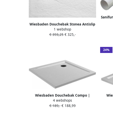
Sanifu
gesch
Wiesbaden Douchebak Stonea Antislip
1 webshop
Composiet 80x90x3 cm Inkortbaar Mat
€ 393,25
€ 325,-
Wit
24%
Wiesbaden Douchebak Compo |
Wie
4 webshops
90x90x4 cm | SMC | Excl.Afvoer |
90x9
€ 189,-
€ 188,99
Vierkant | Wit glans