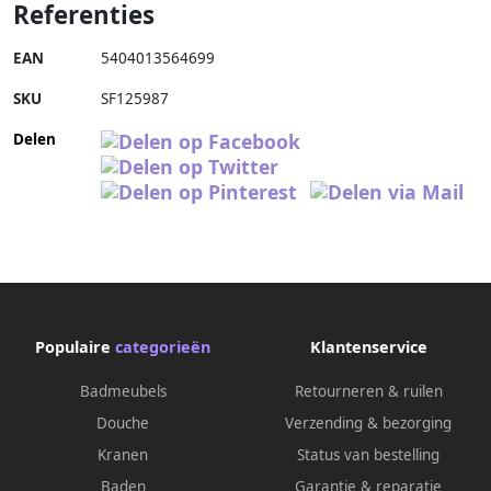
Referenties
EAN
5404013564699
SKU
SF125987
Delen
Populaire
categorieën
Klantenservice
Badmeubels
Retourneren & ruilen
Douche
Verzending & bezorging
Kranen
Status van bestelling
Baden
Garantie & reparatie