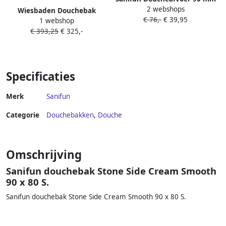
2 webshops
chroom– geschikt voor
Wiesbaden Douchebak
€ 76,-
€ 39,95
Stonea douchebakken
1 webshop
Stonea Antislip Composiet
€ 393,25
€ 325,-
80x90x3 cm Inkortbaar Mat
Wit
Specificaties
Merk
Sanifun
Categorie
Douchebakken
,
Douche
Omschrijving
Sanifun douchebak Stone Side Cream Smooth
90 x 80 S.
Sanifun douchebak Stone Side Cream Smooth 90 x 80 S.