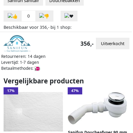
Sanifun sanitair
Douchebakken
0
Beschikbaar voor
bij
shop:
356,-
1
356,-
Uitverkocht
Retourneren: 14 dagen
Levertijd: 1-7 dagen
Betaalmethodes:
Vergelijkbare producten
17%
47%
Sanifun Doucheafvoer 90 mm