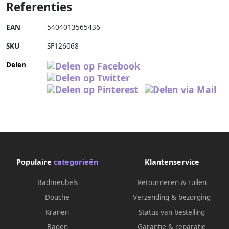
Referenties
EAN
5404013565436
SKU
SF126068
Delen
Populaire
categorieën
Klantenservice
Badmeubels
Retourneren & ruilen
Douche
Verzending & bezorging
Kranen
Status van bestelling
Baden
Garantie & reparatie