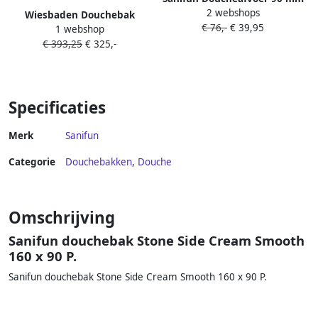
2 webshops
chroom– geschikt voor
Wiesbaden Douchebak
€ 76,-
€ 39,95
Stonea douchebakken
1 webshop
Stonea Antislip Composiet
€ 393,25
€ 325,-
80x90x3 cm Inkortbaar Mat
Wit
Specificaties
Merk
Sanifun
Categorie
Douchebakken
,
Douche
Omschrijving
Sanifun douchebak Stone Side Cream Smooth
160 x 90 P.
Sanifun douchebak Stone Side Cream Smooth 160 x 90 P.