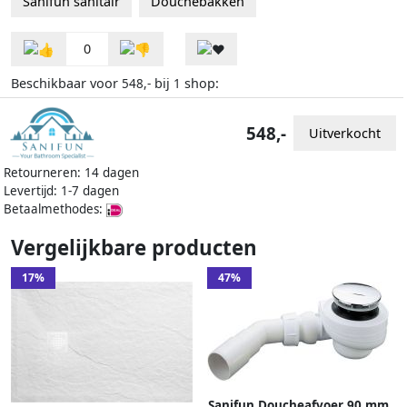
Sanifun sanitair
Douchebakken
0
Beschikbaar voor
bij
shop:
548,-
1
548,-
Uitverkocht
Retourneren: 14 dagen
Levertijd: 1-7 dagen
Betaalmethodes:
Vergelijkbare producten
17%
47%
Sanifun Doucheafvoer 90 mm