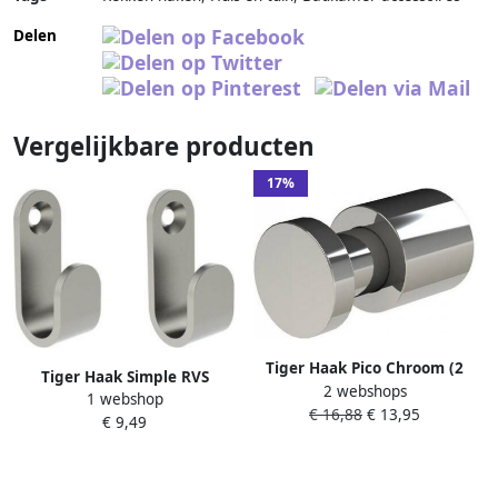
Delen
Vergelijkbare producten
17%
Tiger Haak Pico Chroom (2
Tiger Haak Simple RVS
2 webshops
stuks) 1.6x1.6x2.9cm
1 webshop
geborsteld (2 stuks)
€ 16,88
€ 13,95
1100030341
€ 9,49
1.5x4x1.8cm 1102030941