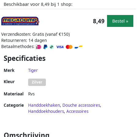
Beschikbaar voor
bij
shop:
8,49
1
8,49
Bestel »
Verzendkosten: Gratis (vanaf €150)
Retourneren: 14 dagen
Betaalmethodes:
Specificaties
Merk
Tiger
Kleur
Zilver
Materiaal
Rvs
Categorie
Handdoekhaken
,
Douche accessoires
,
Handdoekhouders
,
Accessoires
Omschrijving