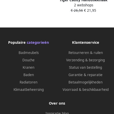
2 webshops
voor douchecabine 68 mm
€ 26,56
€ 21,95
RVS geborsteld 1401230946
Populaire
categorieën
Klantenservice
Badmeubels
Retourneren & ruilen
Douche
Verzending & bezorging
Kranen
Status van bestelling
Baden
Garantie & reparatie
Radiatoren
Betaalmogelijkheden
Klimaatbeheersing
Voorraad & beschikbaarheid
Over ons
Inspiratie blog