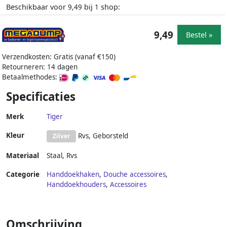
Beschikbaar voor
bij
shop:
9,49
1
9,49
Bestel »
Verzendkosten: Gratis (vanaf €150)
Retourneren: 14 dagen
Betaalmethodes:
Specificaties
Merk
Tiger
Kleur
Rvs, Geborsteld
Zilver
Materiaal
Staal
,
Rvs
Categorie
Handdoekhaken
,
Douche accessoires
,
Handdoekhouders
,
Accessoires
Omschrijving