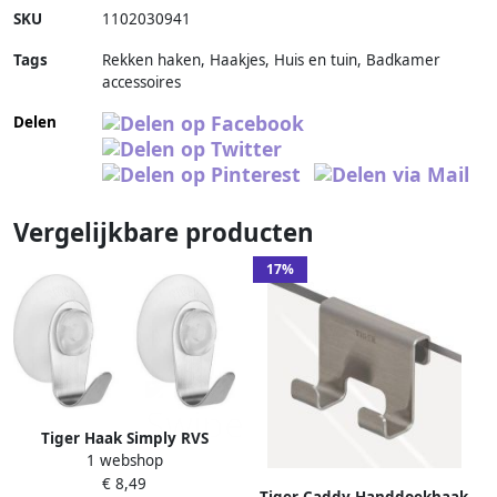
SKU
1102030941
Tags
Rekken haken, Haakjes, Huis en tuin, Badkamer
accessoires
Delen
Vergelijkbare producten
17%
Tiger Haak Simply RVS
1 webshop
geborsteld (2 stuks)
€ 8,49
3.9x6x2.7cm 175530941
Tiger Caddy Handdoekhaak