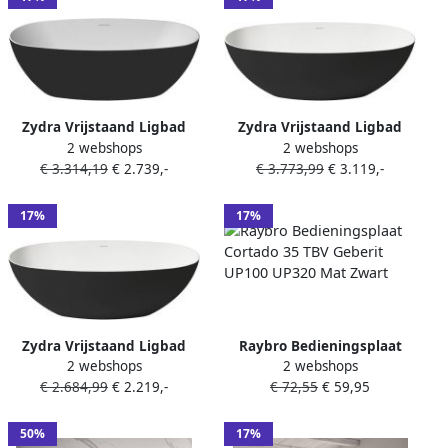
Zydra Vrijstaand Ligbad
Zydra Vrijstaand Ligbad
2 webshops
2 webshops
Como 170x80 cm MT Negro
Lago 150x72 cm Negro
€ 3.314,19
€ 2.739,-
€ 3.773,99
€ 3.119,-
17%
17%
Zydra Vrijstaand Ligbad
Raybro Bedieningsplaat
2 webshops
2 webshops
Lago 75x170 cm Negro
Cortado 35 TBV Geberit
€ 2.684,99
€ 2.219,-
€ 72,55
€ 59,95
UP100 UP320 Mat Zwart
50%
17%