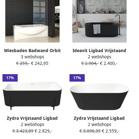
Wiesbaden Badwand Orbit
Ideavit Ligbad Vrijstaand
3 webshops
2 webshops
80x140cm Antikalk Helder
Archtec Rock 170x75x60 cm
€ 259,-
€ 242,95
€ 2.904,-
€ 2.400,-
Glas Mat Zwart Profiel 6mm
Zwart
Veiligheidsglas Easy Clean
17%
17%
Zydra Vrijstaand Ligbad
Zydra Vrijstaand Ligbad
2 webshops
2 webshops
Aura 75x170 cm Negro
Leman 75x170 cm Negro
€ 3.423,09
€ 2.829,-
€ 3.096,39
€ 2.559,-