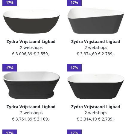
17%
17%
Zydra Vrijstaand Ligbad
Zydra Vrijstaand Ligbad
2 webshops
2 webshops
Como 170x80 cm BR Negro
Sottovento 170x80 cm
€ 3.096,39
€ 2.559,-
€ 3.374,69
€ 2.789,-
Negro
17%
17%
Zydra Vrijstaand Ligbad
Zydra Vrijstaand Ligbad
2 webshops
2 webshops
Heritage 170x80 cm Negro
Leman 80x180 cm Negro
€ 3.761,89
€ 3.109,-
€ 3.314,19
€ 2.739,-
17%
17%