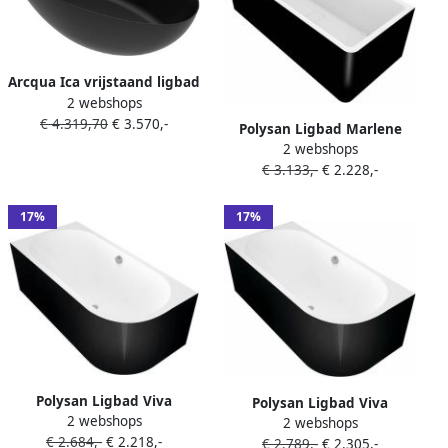
Arcqua Ica vrijstaand ligbad
2 webshops
170x80cm mat zwart
€ 4.319,70
€ 3.570,-
BAD126542
Polysan Ligbad Marlene
2 webshops
165x75x63 cm
€ 3.133,-
€ 2.228,-
Asymmetrisch Rechts Zwart
Wit
17%
17%
Polysan Ligbad Viva
Polysan Ligbad Viva
2 webshops
170x75x60 cm
2 webshops
180x75x60 cm
€ 2.684,-
€ 2.218,-
Asymmetrisch Links Zwart
€ 2.789,-
€ 2.305,-
Asymmetrisch Links Zwart