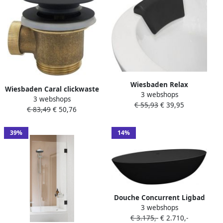
Wiesbaden Relax
Wiesbaden Caral clickwaste
3 webshops
hoofdkussen voor ligbaden
3 webshops
afvoerplug vrijstaand bad 1
€ 55,93
€ 39,95
zwart 21.3700
€ 83,49
€ 50,76
2" mat zwart 21.6007
39%
14%
Douche Concurrent Ligbad
3 webshops
Vrijstaand Solid Ovaal
€ 3.175,-
€ 2.710,-
85x180x52cm Solid Surface