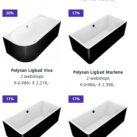
Wit
Wit
20%
17%
Polysan Ligbad Viva
Polysan Ligbad Marlene
2 webshops
170x75x60 cm
2 webshops
175x75x63 cm
€ 2.789,-
€ 2.218,-
Asymmetrisch Rechts Zwart
€ 2.902,-
€ 2.398,-
Asymmetrisch Rechts Zwart
Wit
Wit
17%
17%