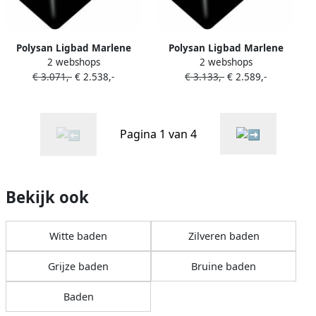
Polysan Ligbad Marlene
Polysan Ligbad Marlene
2 webshops
2 webshops
185x85x63 cm
195x85x63 cm
€ 3.071,-
€ 2.538,-
€ 3.133,-
€ 2.589,-
Asymmetrisch Rechts Zwart
Asymmetrisch Rechts Zwart
Wit
Wit
Pagina 1 van 4
Bekijk ook
Witte baden
Zilveren baden
Grijze baden
Bruine baden
Baden