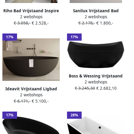
Riho Bad Vrijstaand Inspire
Sanilux Vrijstaand Bad
2 webshops
2 webshops
180x80 cm Acryl Velvet
Moon 180 cm Zwart Wit
€ 3.058,-
€ 2.528,-
€ 2.178,-
€ 1.800,-
Zwart
17%
17%
Boss & Wessing Vrijstaand
2 webshops
Bad BWS Adonis Arcryl
€ 3.245,30
€ 2.682,10
190x96x82 cm Mat Zwart
Ideavit Vrijstaand Ligbad
2 webshops
Solid Ellipse 180x88x55 cm
€ 6.171,-
€ 5.100,-
Met Pop-up Waste Mat
Zwart
17%
28%