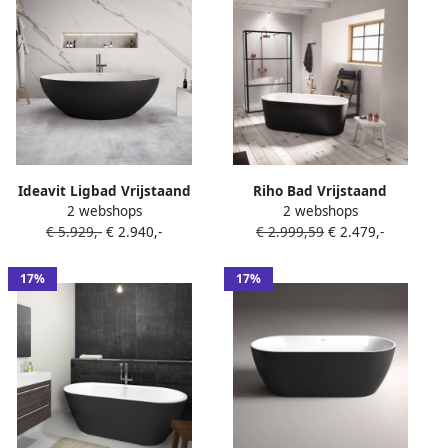
Ideavit Ligbad Vrijstaand
Riho Bad Vrijstaand
2 webshops
2 webshops
Solidellipse 180x88x55 cm
Modesty 170x76 cm Acryl
€ 5.929,-
€ 2.940,-
€ 2.999,59
€ 2.479,-
Solid Surface Mat Zwart
Velvet zwart
17%
17%