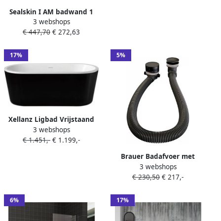
Mat Zwart met Badwaste
Sealskin I AM badwand 1
en Overloop
3 webshops
delig 750 breed 1600 hoog
€ 447,70
€ 272,63
Mat zwart helder glas met
antikalk CSK010755195100
17%
5%
Xellanz Ligbad Vrijstaand
3 webshops
Nero Ovaal 80x178x55cm
€ 1.451,-
€ 1.199,-
Glasvezelversterkt
Hoogwaardig Acryl Glans
Brauer Badafvoer met
Zwart Wit met Badwaste en
3 webshops
Overloop Badvulcombinatie
Overloop
€ 230,50
€ 217,-
Black Edition Geborsteld
Mat Zwart
6%
17%