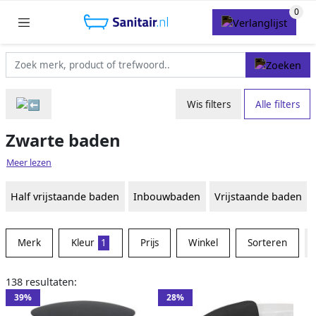
Wis filters
Alle filters
Zwarte baden
Meer lezen
Half vrijstaande baden
Inbouwbaden
Vrijstaande baden
Merk
Kleur
1
Prijs
Winkel
Sorteren
138 resultaten:
39%
28%