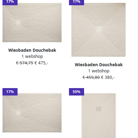
17%
17%
Wiesbaden Douchebak
1 webshop
Stonea Antislip Composiet
€ 574,75
€ 475,-
80x140x3 cm Inkortbaar
Wiesbaden Douchebak
Beige
1 webshop
Stonea Antislip Composiet
€ 459,80
€ 380,-
90x90x3 cm Inkortbaar
Beige
17%
50%