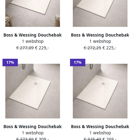
Boss & Wessing Douchebak
Boss & Wessing Douchebak
1 webshop
1 webshop
BWS Stonelle Antislip
BWS Stonelle Antislip
€ 277,09
€ 229,-
€ 272,25
€ 225,-
Composiet 90x90x3 cm
Composiet 80x90x3 cm
Inkortbaar Beige
Inkortbaar Beige
17%
17%
Boss & Wessing Douchebak
Boss & Wessing Douchebak
1 webshop
1 webshop
BWS Stonelle Antislip
BWS Stonelle Antislip
€ 373,89
€ 309,-
€ 325,49
€ 269,-
Composiet 80x140x3 cm
Composiet 80x120x3 cm