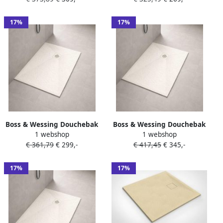
Inkortbaar Beige
Inkortbaar Beige
17%
17%
Boss & Wessing Douchebak
Boss & Wessing Douchebak
1 webshop
1 webshop
BWS Stonelle Antislip
BWS Stonelle Antislip
€ 361,79
€ 299,-
€ 417,45
€ 345,-
Composiet 90x120x3 cm
Composiet 90x140x3 cm
Inkortbaar Beige
Inkortbaar Beige
17%
17%