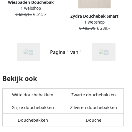
Wiesbaden Douchebak
1 webshop
Stonea Antislip Composiet
€ 623,15
€ 515,-
90x160x3 cm Inkortbaar
Zydra Douchebak Smart
Beige
1 webshop
Slate Naturel Zand (Alle
€ 482,79
€ 239,-
Maten)
Pagina 1 van 1
Bekijk ook
Witte douchebakken
Zwarte douchebakken
Grijze douchebakken
Zilveren douchebakken
Douchebakken
Douche