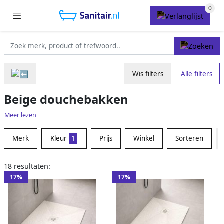
Wis filters
Alle filters
Beige douchebakken
Meer lezen
Merk
Kleur
1
Prijs
Winkel
Sorteren
18 resultaten:
17%
17%