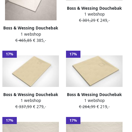
Boss & Wessing Douchebak
1 webshop
BWS Naxos Stonelook SMC
€ 301,29
€ 249,-
120x80 Cm Mat Beige
Boss & Wessing Douchebak
1 webshop
BWS Stonelle Antislip
€ 465,85
€ 385,-
Composiet 90x160x3 cm
Inkortbaar Beige
17%
17%
Boss & Wessing Douchebak
Boss & Wessing Douchebak
1 webshop
1 webshop
BWS Naxos Stonelook SMC
BWS Naxos Stonelook SMC
€ 337,59
€ 279,-
€ 264,99
€ 219,-
120x90 Cm Mat Beige
90x90 Cm Mat Beige
17%
17%