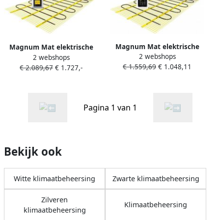
Magnum Mat elektrische
Magnum Mat elektrische
2 webshops
vloerverwarming set 1500
2 webshops
vloerverwarming set 2500
€ 1.559,69
€ 1.048,11
watt 12.0 m2 met WiFi
€ 2.089,67
€ 1.727,-
watt 20 m2 met WiFi
thermostaat wit 202405
thermostaat wit 204010
Pagina 1 van 1
Bekijk ook
Witte klimaatbeheersing
Zwarte klimaatbeheersing
Zilveren
Klimaatbeheersing
klimaatbeheersing