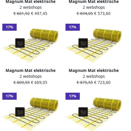
Magnum Mat elektrische
Magnum Mat elektrische
2 webshops
2 webshops
vloerverwarming set 337
vloerverwarming set 450
€ 601,92
€ 497,45
€ 694,05
€ 573,60
watt 2.25m2 met WiFi
watt 3.0 m2 met WiFi
thermostaat zwart 210225
thermostaat zwart 210605
17%
17%
Magnum Mat elektrische
Magnum Mat elektrische
2 webshops
2 webshops
vloerverwarming set 600
vloerverwarming set 750
€ 809,55
€ 669,05
€ 875,55
€ 723,60
watt 4.0 m2 met WiFi
watt 5.0 m2 met WiFi
thermostaat zwart 210805
thermostaat zwart 211005
17%
17%