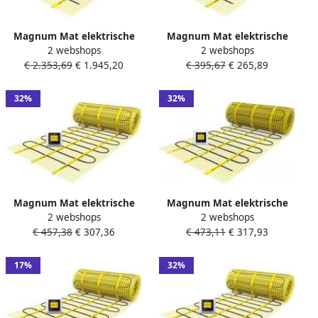
Magnum Mat elektrische
Magnum Mat elektrische
2 webshops
2 webshops
vloerverwarming set 3125
vloerverwarming set 112
€ 2.353,69
€ 1.945,20
€ 395,67
€ 265,89
watt 25m2 met WiFi
watt 0.75m2 met WiFi
thermostaat zwart 215010
thermostaat wit 200075
32%
32%
Magnum Mat elektrische
Magnum Mat elektrische
2 webshops
2 webshops
vloerverwarming set 187
vloerverwarming set 262
€ 457,38
€ 307,36
€ 473,11
€ 317,93
watt 1.25m2 met WiFi
watt 1.75m2 met WiFi
thermostaat wit 200125
thermostaat wit 200175
17%
32%