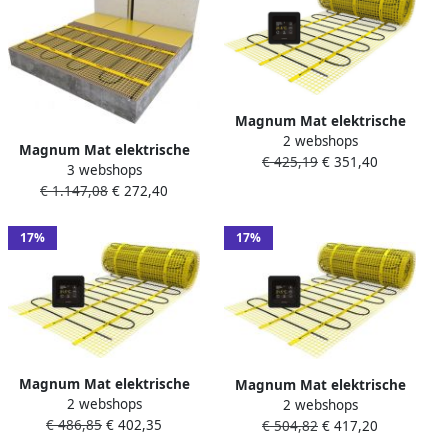
Magnum Mat elektrische
2 webshops
vloerverwarming set 150
Magnum Mat elektrische
€ 425,19
€ 351,40
watt 1.0 m2 met WiFi
3 webshops
vloerverwarming set 1050
thermostaat zwart 210205
€ 1.147,08
€ 272,40
watt 7.0 m2 met WiFi
thermostaat wit 201405
17%
17%
Magnum Mat elektrische
Magnum Mat elektrische
2 webshops
vloerverwarming set 225
2 webshops
vloerverwarming set 300
€ 486,85
€ 402,35
watt 1.5 m2 met WiFi
€ 504,82
€ 417,20
watt 2.0 m2 met WiFi
thermostaat zwart 210305