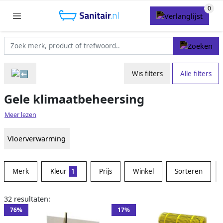
Wis filters
Alle filters
Gele klimaatbeheersing
Meer lezen
Vloerverwarming
Merk
Kleur
1
Prijs
Winkel
Sorteren
32 resultaten:
76%
17%