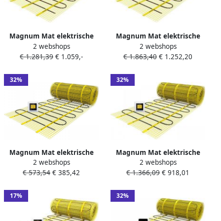
Magnum Mat elektrische
Magnum Mat elektrische
2 webshops
2 webshops
vloerverwarming set 1350
vloerverwarming set 1875
€ 1.281,39
€ 1.059,-
€ 1.863,40
€ 1.252,20
watt 9.0 m2 met WiFi
watt 15.0 m2 met WiFi
thermostaat wit 201805
thermostaat wit 203005
32%
32%
Magnum Mat elektrische
Magnum Mat elektrische
2 webshops
2 webshops
vloerverwarming set 1500
vloerverwarming set 337
€ 1.366,09
€ 918,01
€ 573,54
€ 385,42
watt 10.0 m2 met WiFi
watt 2.25m2 met WiFi
thermostaat wit 202005
thermostaat wit 200225
17%
32%