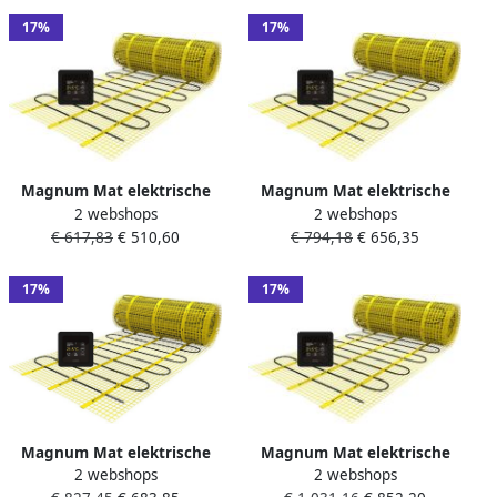
thermostaat zwart 210405
17%
17%
Magnum Mat elektrische
Magnum Mat elektrische
2 webshops
2 webshops
vloerverwarming set 375
vloerverwarming set 525
€ 617,83
€ 510,60
€ 794,18
€ 656,35
watt 2.5 m2 met WiFi
watt 3.5 m2 met WiFi
thermostaat zwart 210505
thermostaat zwart 210705
17%
17%
Magnum Mat elektrische
Magnum Mat elektrische
2 webshops
2 webshops
vloerverwarming set 900
vloerverwarming set 675