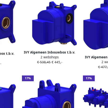
IVY Algemeen Inbouwbox t.b.v.
ox t.b.v.
IVY Algemeen 
2 webshops
inbouw thermostaat met 1
omstel
2 w
thermostaat 
€ 538,45
€ 445,-
stopkraan Donker blauw
-
blauw
€ 477
Donk
17%
17%