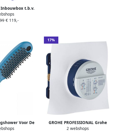
blauw
Inbouwbox t.b.v.
ebshops
chemengkraan
,99
€ 119,-
 Donker blauw
17%
gshower Voor De
GROHE PROFESSIONAL Grohe
ebshops
2 webshops
Standen Met
Rapido SmartBox universele