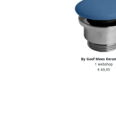
By Goof Mees Kera
1 webshop
clickwaste Mat Blauw
€ 69,95