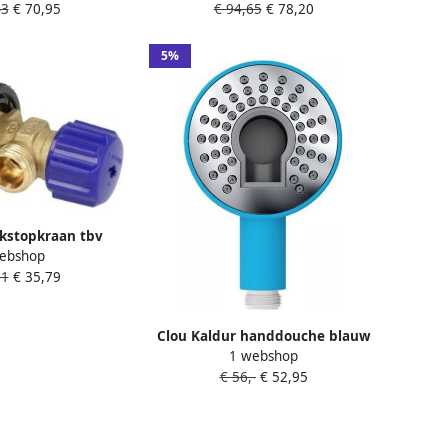
43
€ 70,95
€ 94,65
€ 78,20
en Petrol Blue
inbouwbox 1 2"
6640540
5%
kstopkraan tbv
ebshop
ervoir
31
€ 35,79
Clou Kaldur handdouche blauw
1 webshop
soft-touch met 1 2 aansluiting CL
€ 56,-
€ 52,95
06.25002