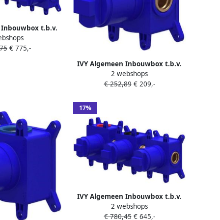
Inbouwbox t.b.v.
ebshops
rmostaat met 3
,75
€ 775,-
symmetry Donker
lauw
IVY Algemeen Inbouwbox t.b.v.
2 webshops
inbouw stopkraan flow-through
€ 252,89
€ 209,-
symmetry Donker blauw
17%
IVY Algemeen Inbouwbox t.b.v.
2 webshops
inbouw thermostaat met 2
€ 780,45
€ 645,-
stopkranen symmetry Donker