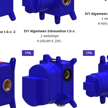
IVY Algemeen 
2 w
inbouw the
€ 937
stopkranen 
b
IVY Algemeen Inbouwbox t.b.v.
 t.b.v. 2-
2 webshops
inbouw stopkraan symmetry
er blauw
€ 252,89
€ 209,-
Donker blauw
-
17%
17%