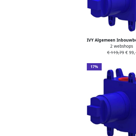
IVY Algemeen Inbouwbox
2 webshops
weg stop-omstel Donk
€ 119,79
€ 99,
17%