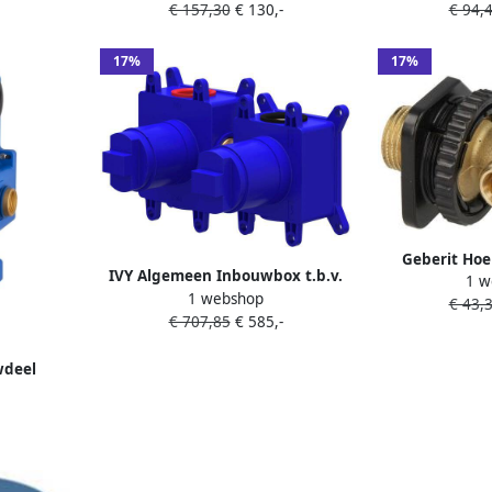
€ 157,30
€ 130,-
€ 94,
Chroom
Massagenopp
Hsg2
17%
17%
Geberit Hoe
IVY Algemeen Inbouwbox t.b.v.
1 w
Res
1 webshop
inbouw thermostaat met 2-weg
€ 43,
€ 707,85
€ 585,-
stop-omstelling symmetry
Donker blauw
wdeel
tisch 3-
ox