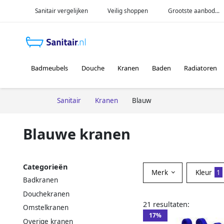
Sanitair vergelijken
Veilig shoppen
Grootste aanbod...
Badmeubels
Douche
Kranen
Baden
Radiatoren
Sanitair
Kranen
Blauw
Blauwe kranen
Categorieën
Merk
Kleur
1
Badkranen
Douchekranen
21 resultaten:
Omstelkranen
17%
Overige kranen