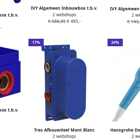
IVY Algemeen Inbouwbox t.b.v.
IVY Algemeen 
2 webshops
inbouwsthermostaat met 2-weg
ox t.b.v.
2 w
inbouwdou
€ 586,85
€ 485,-
stop-omstel Donker blauw
symmetry
€ 143
eenhendel
-
17%
24%
ox t.b.v.
gkraan
-
Tres Afbouwdeel Mont Blanc
Hansgrohe Do
2 webshops
2 w
Douche Thermostaat 2-Weg
Hond 3 