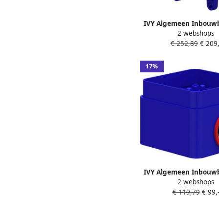
IVY Algemeen Inbouwb
2 webshops
inbouw thermostaat 
€ 252,89
€ 209,
Donker blauw
17%
IVY Algemeen Inbouwb
2 webshops
vrijstaande badmen
€ 119,79
€ 99,
Donker blauw