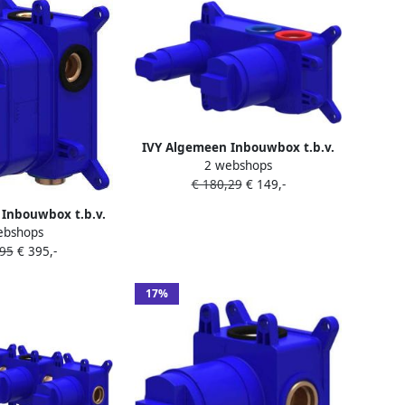
IVY Algemeen Inbouwbox t.b.v.
2 webshops
eenhendel wastafelmengkraan 2-
€ 180,29
€ 149,-
gats wandmontage uitloop links
rechts toe te passen Donker
Inbouwbox t.b.v.
blauw
ebshops
met 3-weg omstel
,95
€ 395,-
er blauw
17%