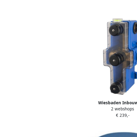
Wiesbaden Inbou
2 webshops
Douchekraan Themosta
€ 239,-
wegs Inbouwb