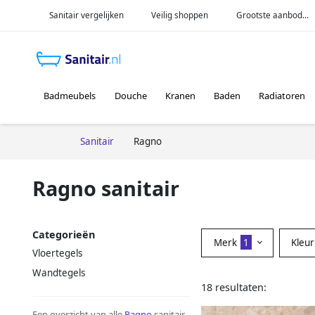
Sanitair vergelijken
Veilig shoppen
Grootste aanbod...
Badmeubels
Douche
Kranen
Baden
Radiatoren
Sanitair
Ragno
Ragno sanitair
Categorieën
Merk
1
Kleu
Vloertegels
Wandtegels
18 resultaten:
Een overzicht van alle
Ragno
sanitair.