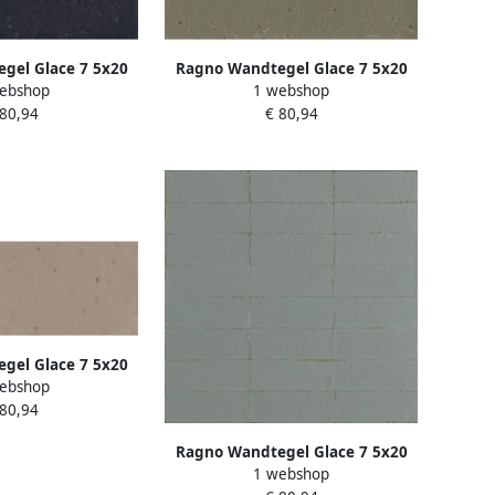
gel Glace 7 5x20
Ragno Wandtegel Glace 7 5x20
ebshop
1 webshop
Blu Notte
Glans Muschio
 80,94
€ 80,94
gel Glace 7 5x20
ebshop
 Mastice
 80,94
Ragno Wandtegel Glace 7 5x20
1 webshop
Glans Avio