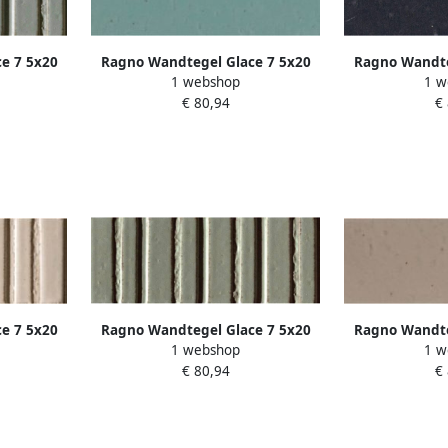
e 7 5x20
Ragno Wandtegel Glace 7 5x20
Ragno Wandte
1 webshop
1 w
Glans Turchese
Glans 
€ 80,94
€
e 7 5x20
Ragno Wandtegel Glace 7 5x20
Ragno Wandte
1 webshop
1 w
ce
cm Glans Muschio
Glans
€ 80,94
€