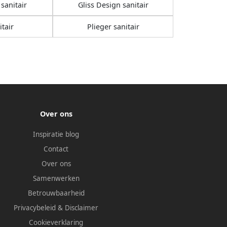
sanitair
Gliss Design sanitair
itair
Plieger sanitair
Over ons
Inspiratie blog
Contact
Over ons
Samenwerken
Betrouwbaarheid
Privacybeleid
&
Disclaimer
Cookieverklaring