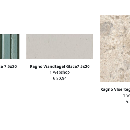
e 7 5x20
Ragno Wandtegel Glace7 5x20
1 webshop
ese
Glans Bianco
€ 80,94
Ragno Vloerteg
1 w
cm Mat Mi
€