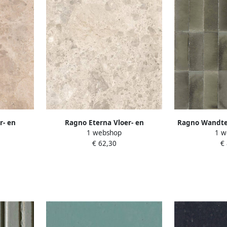
r- en
Ragno Eterna Vloer- en
Ragno Wandteg
1 webshop
1 w
m 8.5mm
wandtegel 60x60cm 8.5mm
cm 10 mm 
€ 62,30
€
Mix mat
gerectificeerd R10 porcellanato
Beige 1868261