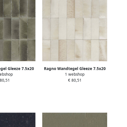
el Gleeze 7.5x20
Ragno Wandtegel Gleeze 7.5x20
ebshop
1 webshop
Glans Grigio
cm 10 mm Glans Beige
 80,51
€ 80,51