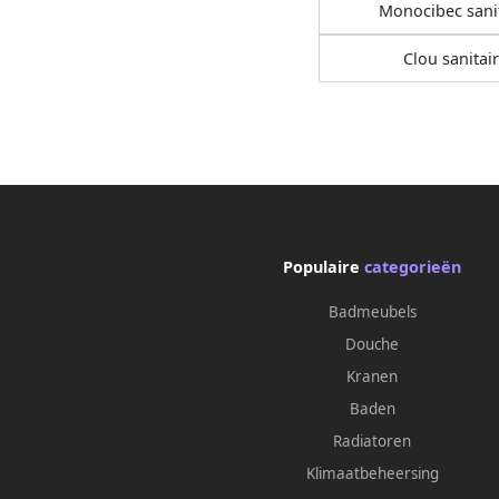
Monocibec sani
Clou sanitair
Populaire
categorieën
Badmeubels
Douche
Kranen
Baden
Radiatoren
Klimaatbeheersing