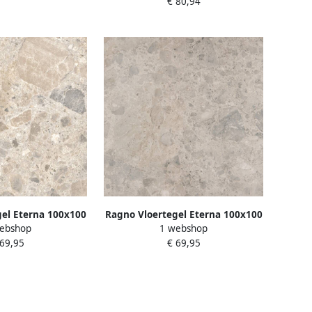
€ 80,94
el Eterna 100x100
Ragno Vloertegel Eterna 100x100
ebshop
1 webshop
x Multicolour
cm Mat Mix Grijs
 69,95
€ 69,95