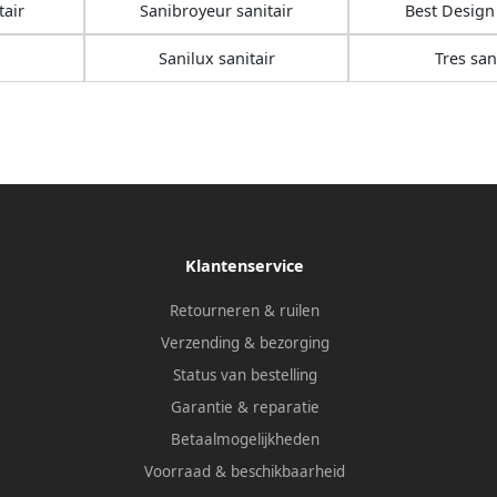
tair
Sanibroyeur sanitair
Best Design 
Sanilux sanitair
Tres san
Klantenservice
Retourneren & ruilen
Verzending & bezorging
Status van bestelling
Garantie & reparatie
Betaalmogelijkheden
Voorraad & beschikbaarheid